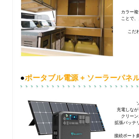
カラー複
ことで、
こだ
●
ポータブル電源 + ソーラーパネ
充電しなが
クリーン
拡張バッテ
接続ポート