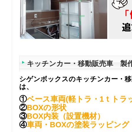
キッチンカー・移動販売車 製
シゲンボックスのキッチンカー・移
は、
①
ベース車両(軽トラ・1ｔトラッ
②
BOXの形状
③
BOX内装（設置機材）
④
車両・BOXの塗装ラッピング