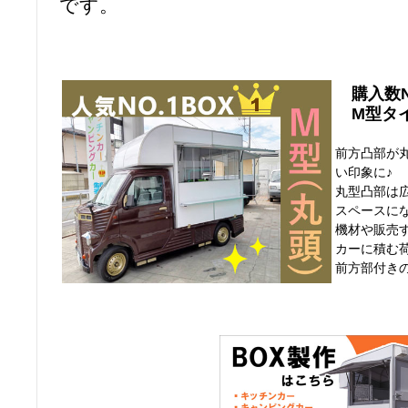
です。
購入数N
M型タイ
前方凸部が
い印象に♪
丸型凸部は
スペースに
機材や販売
カーに積む
前方部付き