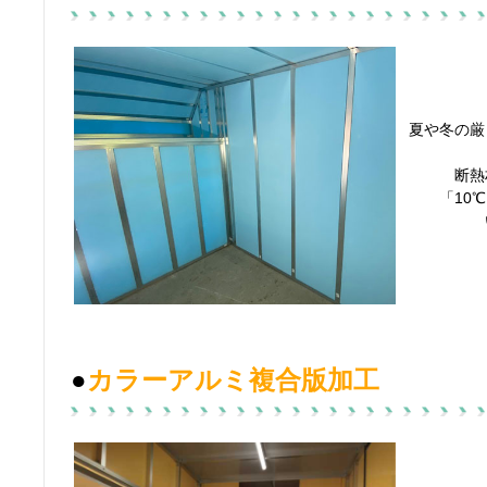
夏や冬の厳
断熱
「10
●
カラーアルミ複合版加工