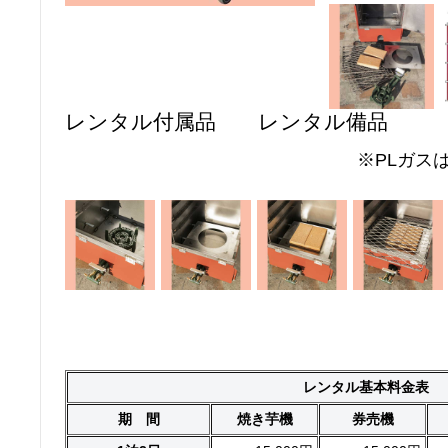
レンタル付属品 レンタル備品 
※PLガス
レンタル基本料金表
期 間
焼き芋機
券売機