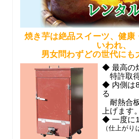
焼き芋は絶品スイーツ、健康
いわれ、
男女問わずどの世代にも
◆ 最高
特許取得
◆ 内側は
る
耐熱合板
上げます
◆ 一度に
（仕上がり